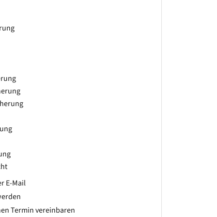
erung
erung
herung
cherung
rung
rung
ht
r E-Mail
werden
hen Termin vereinbaren