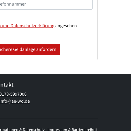
n und Datenschutzerklärung
angesehen
 sichere Geldanlage anfordern
ntakt
0173-5997000
info@ae-wd.de
ormationen & Datenschutz
|
Impressum & Barrierefreiheit