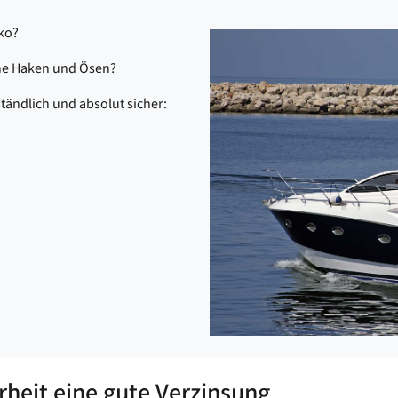
iko?
hne Haken und Ösen?
ständlich und absolut sicher:
rheit eine gute Verzinsung