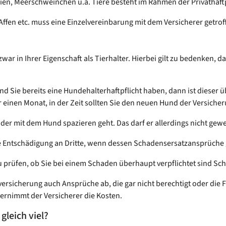
eien, Meerschweinchen u.ä. Tiere besteht im Rahmen der Privathaft
Affen etc. muss eine Einzelvereinbarung mit dem Versicherer getro
ar in Ihrer Eigenschaft als Tierhalter. Hierbei gilt zu bedenken, das
d Sie bereits eine Hundehalterhaftpflicht haben, dann ist dieser ü
ür einen Monat, in der Zeit sollten Sie den neuen Hund der Versich
nd der mit dem Hund spazieren geht. Das darf er allerdings nicht gewe
e Entschädigung an Dritte, wenn dessen Schadensersatzansprüche g
zu prüfen, ob Sie bei einem Schaden überhaupt verpflichtet sind Sch
ersicherung auch Ansprüche ab, die gar nicht berechtigt oder die 
ernimmt der Versicherer die Kosten.
gleich viel?