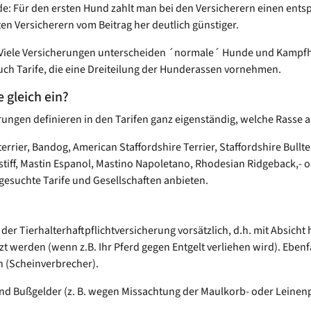
ede: Für den ersten Hund zahlt man bei den Versicherern einen ents
n Versicherern vom Beitrag her deutlich günstiger.
. Viele Versicherungen unterscheiden ´normale´ Hunde und Kamp
auch Tarife, die eine Dreiteilung der Hunderassen vornehmen.
 gleich ein?
erungen definieren in den Tarifen ganz eigenständig, welche Rasse a
rrier, Bandog, American Staffordshire Terrier, Staffordshire Bullterr
astiff, Mastin Espanol, Mastino Napoletano, Rhodesian Ridgeback,-
esuchte Tarife und Gesellschaften anbieten.
 der Tierhalterhaftpflichtversicherung vorsätzlich, d.h. mit Absich
zt werden (wenn z.B. Ihr Pferd gegen Entgelt verliehen wird). Eben
 (Scheinverbrecher).
und Bußgelder (z. B. wegen Missachtung der Maulkorb- oder Leinenpf